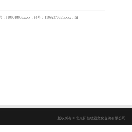
53xxxx，账号：11092373351xxxx，编
版权所有 © 北京阳智敏锐文化交流有限公司