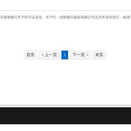
慎将银行开户许可证丢失。开户行：招商银行股份有限公司北京长安街支行，核准号：J1000180
首页
< 上一页
1
下一页 >
末页